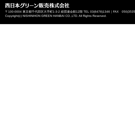
〒100-0004 東京都千代田区大手町1-3-2 経団連会館12階 TEL 03(6478)1346｜FAX 050(3535
Copyright(c) NISHINIHON GREEN HANBAI CO.,LTD. All Rights Reserved.