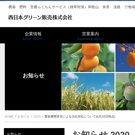
農薬 肥料 営農らくちんサービス（雑草対策）和歌山 奈良 淡路 で地
企業情報
営業案内
About "SEDIA"
Business guidance
お知らせ
HOME
お知らせ
2020
緊急事態宣言による当社対応について(4月16日時点)
お知らせ 2020
お知らせ