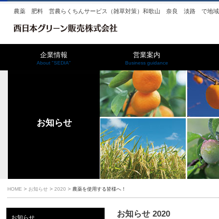
農薬 肥料 営農らくちんサービス（雑草対策）和歌山 奈良 淡路 で地
企業情報
営業案内
About "SEDIA"
Business guidance
お知らせ
HOME
お知らせ
2020
農薬を使用する皆様へ！
お知らせ 2020
お知らせ