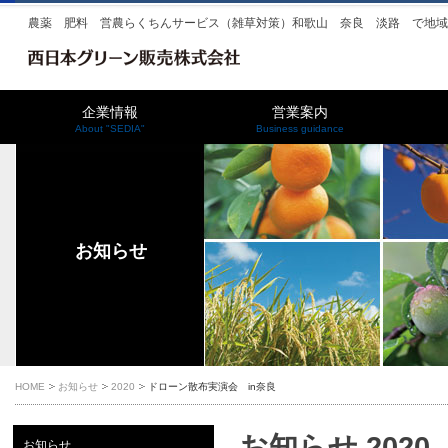
農薬 肥料 営農らくちんサービス（雑草対策）和歌山 奈良 淡路 で地
企業情報
営業案内
About "SEDIA"
Business guidance
お知らせ
HOME
お知らせ
2020
ドローン散布実演会 in奈良
お知らせ 2020
お知らせ