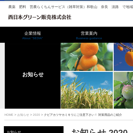
農薬 肥料 営農らくちんサービス（雑草対策）和歌山 奈良 淡路 で地
企業情報
営業案内
About "SEDIA"
Business guidance
お知らせ
HOME
お知らせ
2020
クビアカツヤカミキリにご注意下さい！ 対策用品のご紹介
お知らせ 2020
お知らせ